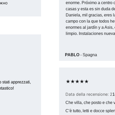
жно 
enorme. Próximo a centro 
casas y esta es sin duda de
Daniela, mil gracias, eres 
campo con la que todos he
enormes al jardín y a Asis
limpio. Instalaciones nuevas
PABLO
 - Spagna
★★★★★
 stati apprezzati, 
tastico!
Data della recensione: 2
1
Che villa, che posto e che v
C’è tutto, letti e docce sple