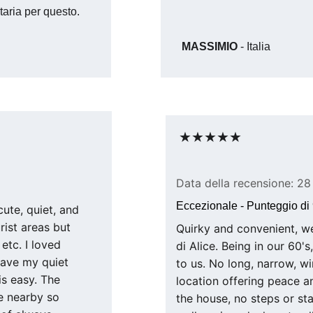
taria per questo.
MASSIMIO
 - Italia
★★★★★
Data della recensione: 2
Eccezionale - Punteggio di
cute, quiet, and 
ist areas but 
Quirky and convenient, w
etc. I loved 
di Alice. Being in our 60's
have my quiet 
to us. No long, narrow, wi
is easy. The 
location offering peace a
e nearby so 
the house, no steps or sta