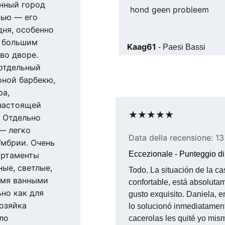
нный город 
hond geen probleem
нью — его 
дня, особенно 
а большим 
Kaag61
 - Paesi Bassi
во дворе. 
отдельный 
оной барбекю, 
а, 
настоящей 
★★★★★
 Отдельно 
— легко 
Data della recensione: 1
мбрии. Очень 
Eccezionale - Punteggio di
артаменты 
ые, светлые, 
Todo. La situación de la ca
умя ванными 
confortable, está absoluta
но как для 
gusto exquisito. Daniela, 
озяйка 
lo solucionó inmediatament
ло 
cacerolas les quité yo mism