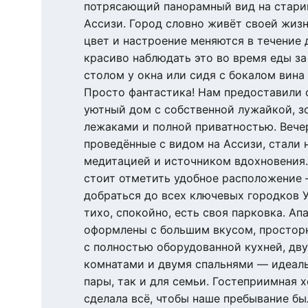
потрясающий панорамный вид на стари
Ассизи. Город словно живёт своей жиз
цвет и настроение меняются в течение 
красиво наблюдать это во время еды з
столом у окна или сидя с бокалом вина 
Просто фантастика! Нам предоставили 
уютный дом с собственной лужайкой, з
лежаками и полной приватностью. Вечер
проведённые с видом на Ассизи, стали 
медитацией и источником вдохновения.
стоит отметить удобное расположение 
добраться до всех ключевых городков У
тихо, спокойно, есть своя парковка. Ап
оформлены с большим вкусом, просторн
с полностью оборудованной кухней, дв
комнатами и двумя спальнями — идеаль
пары, так и для семьи. Гостеприимная х
сделала всё, чтобы наше пребывание бы