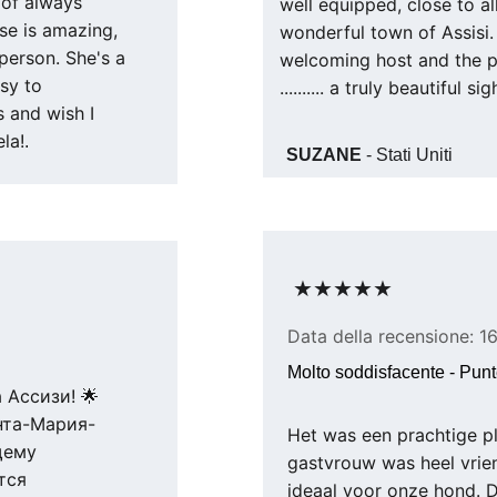
 of always 
well equipped, close to al
se is amazing, 
wonderful town of Assisi. 
 person. She's a 
welcoming host and the pr
sy to 
.......... a truly beautiful si
 and wish I 
la!
.
SUZANE
 - Stati Uniti
★★★★★
Data della recensione: 1
Molto soddisfacente - Punt
Ассизи! 🌟 
нта-Мария-
Het was een prachtige pl
щему 
gastvrouw was heel vrien
тся 
ideaal voor onze hond. 