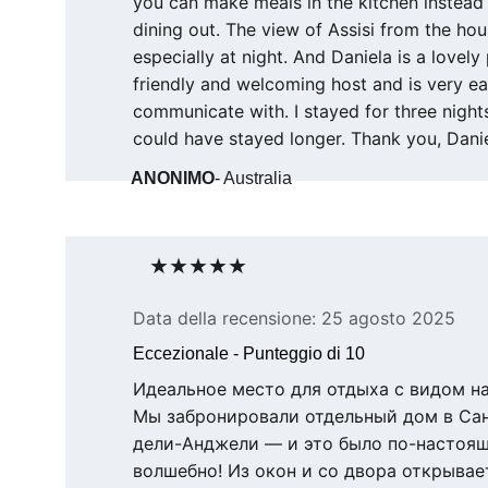
you can make meals in the kitchen instead
dining out. The view of Assisi from the hou
especially at night. And Daniela is a lovely
friendly and welcoming host and is very ea
communicate with. I stayed for three nights
could have stayed longer. Thank you, Danie
ANONIMO
- Australia
★★★★★
Data della recensione: 25 agosto 2025
Eccezionale - Punteggio di 10
Идеальное место для отдыха с видом на 
Мы забронировали отдельный дом в Са
дели-Анджели — и это было по-настоя
волшебно! Из окон и со двора открывае