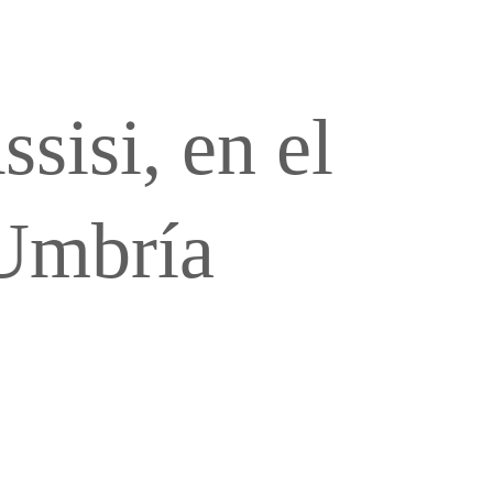
sisi, en el 
azione, con particolare enfasi sulla pulizia e l'ospitalità del
 Umbría
di un rifugio romantico e panoramico, e viaggiatori gourmet che 
ttà di Assisi e sulla Basilica di San Francesco. La villa è situat
no parcheggiare comodamente senza costi aggiuntivi e senza neces
li. La casa si sviluppa su un unico livello senza scale interne e
i prodotti tipici umbri. Grazie alla cucina moderna completamente